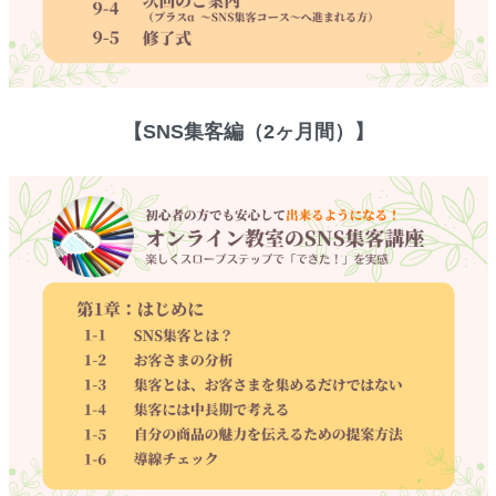
【SNS集客編（2ヶ月間）】